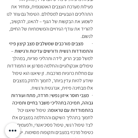
פעילות מערכת העצבים האוטונומית, ומחזיר את 
התהליכים הטבעיים למסלולם. הטיפול גם עוזר לנו 
לשמוע את הבקשות של הגוף – להאט, להקשיב, 
להוריד את עודף הגירויים והמשימתיות של החיים, 
לנשום.
·         
מצבים מורכבים שמשלבים מצב קיצון פיזי 
והתמודדות רגשית ודורשים עדינות ורגישות 
– 
למשל סביב הריון, לידה ותהליכי פוריות, במהלך 
טיפולים אונקולוגיים והחלמה מסרטן או התמודדות 
עם מחלות כרוניות מורכבות. זן שיאצו הוא טיפול 
שיודע להיות עדין ביותר, לתמוך ולחזק במצבים 
אלו מבחינה פיזית, אנרגטית ורגשית.
·   
מצבי חוסר איזון נפשי: חרדה, מתח ועוררות 
גבוהה, תמיכה בתהליכי משבר בחיים ותמיכה 
בהתמודדות עם טראומה
: טיפול שיאצו יכול 
לתמוך בתהליך השיקום וההחלמה במצבים אלו 
לצד טיפול רגשי, טיפול פסיכיאטרי, ולפעמים גם 
כטיפול מרכזי במצבים ותקופות מסוימות. ישנם 