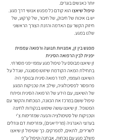
יותר כאנשים בוגרים. 
טיפול שיאצו
 הוא קודם כל מפגש אנושי דרך מגע. 
יש בו איכות של חיבוק, של חיבור, של קרקוע, של 
חיזוק הקשר עם האדמה והזנת הצורך הראשוני 
שלנו במגע. 
מפגש בין זן, אמנויות תנועה ורפואה עממית 
יפנית לבין הרפואה הסינית
זן שיאצו מבוסס על טיפול מגע עממי יפני מסורתי. 
בתחילת המאה הקודמת שיזוטו מסונגה, שגדל על 
השיאצו העממי, למד רפואה סינית ובנוסף היה 
פרופסור לפסיכולוגיה, שילב את טכניקות המגע 
של השיאצו, עם הידע של הרפואה הסינית ופיתח 
טיפול ששם במרכז את הכוונה, הנוכחות והקשר עם 
המטופל. זן שיאצו עושה שימוש בנקודות לחיצה 
וטכניקות של סטימולציה והנעה שמזרימות צ'י 
בערוצי האנרגיה (מרידיאנים), ומזרימות דם ונוזלים 
לשרירים, לתאים, למפרקים. כך שטיפול זן שיאצו 
משלב מגע עם נוכחות, אבחנה וטיפול ע"פ 