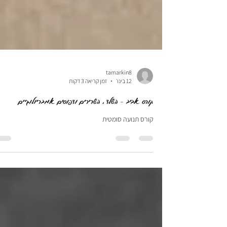
tamarkin8
12 בינו׳
זמן קריאה 3 דקות
קורס אביב - השלד, השרירים ודפוסים אמבריולוגיים
קורס תנועה סומטית